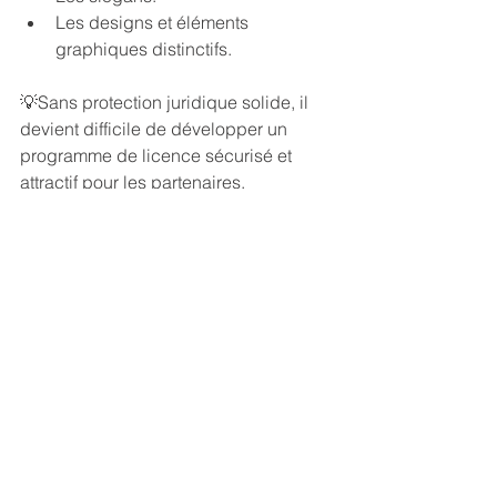
Les designs et éléments 
graphiques distinctifs.
💡
Sans protection juridique solide, il 
devient difficile de développer un 
programme de licence sécurisé et 
attractif pour les partenaires.
7. Disposez-vous des 
ressources pour gérer un 
programme de licence ?
Développer une stratégie de licensing 
ne consiste pas uniquement à signer 
un contrat.
Il faut également :
Sélectionner les partenaires.
Définir les catégories prioritaires.