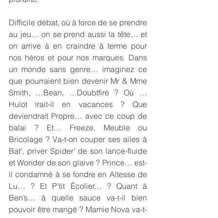
Difficile débat, où à force de se prendre 
au jeu… on se prend aussi la tête… et 
on arrive à en craindre à terme pour 
nos héros et pour nos marques. Dans 
un monde sans genre… imaginez ce 
que pourraient bien devenir Mr & Mme 
Smith, …Bean, …Doubtfire ? Où …
Hulot irait-il en vacances ? Que 
deviendrait Propre… avec ce coup de 
balai ? Et… Freeze, Meuble ou 
Bricolage ? Va-t-on couper ses ailes à 
Bat’, priver Spider’ de son lance-fluide 
et Wonder de son glaive ? Prince… est-
il condamné à se fondre en Altesse de 
Lu… ? Et P’tit Écolier… ? Quant à 
Ben’s… à quelle sauce va-t-il bien 
pouvoir être mangé ? Mamie Nova va-t-